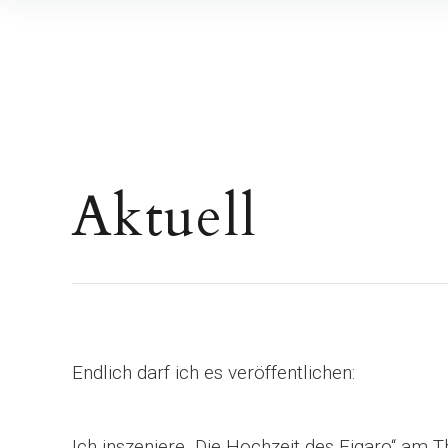
Inhalte
überspringen
Aktuell
Endlich darf ich es veröffentlichen:
Ich inszeniere „Die Hochzeit des Figaro“ am 